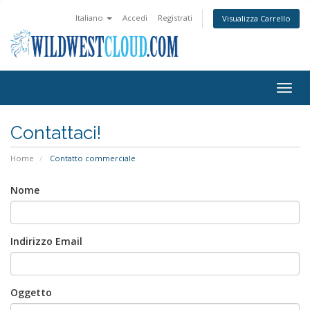
Italiano
Accedi
Registrati
Visualizza Carrello
Attiv
Navi
Contattaci!
Home
Contatto commerciale
Nome
Indirizzo Email
Oggetto