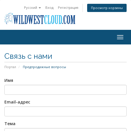
Русский
Вход
Регистрация
Просмотр корзины
Togg
navig
Связь с нами
Портал
Предпродажные вопросы
Имя
Email-адрес
Тема