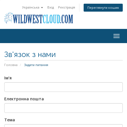
Українська
Вхід
Реєстрація
Переглянути кошик
Togg
navig
Зв'язок з нами
Головна
Задати питання
Ім’я
Електронна пошта
Тема