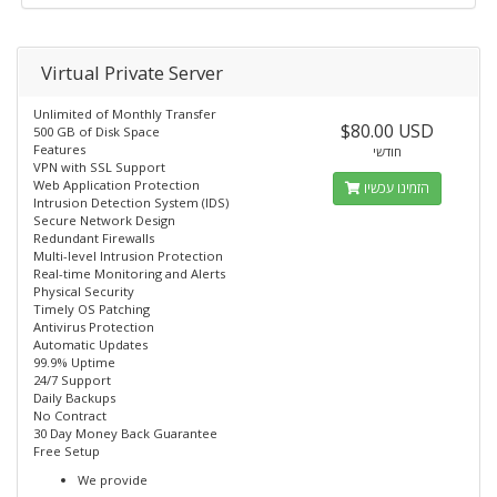
Virtual Private Server
Unlimited of Monthly Transfer
$80.00 USD
500 GB of Disk Space
Features
חודשי
VPN with SSL Support
Web Application Protection
הזמינו עכשיו
Intrusion Detection System (IDS)
Secure Network Design
Redundant Firewalls
Multi-level Intrusion Protection
Real-time Monitoring and Alerts
Physical Security
Timely OS Patching
Antivirus Protection
Automatic Updates
99.9% Uptime
24/7 Support
Daily Backups
No Contract
30 Day Money Back Guarantee
Free Setup
We provide